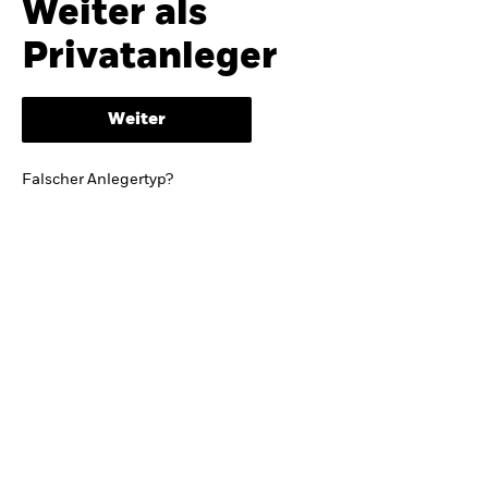
Weiter als
iShares
Ausblick zur Jahresmitte
Privatanleger
Aladdin
Weiter
Unser Unternehmen
BRIEF VON BLACKROCK CEO LARRY FINK
Falscher Anlegertyp?
Growing with your country: Thoughts from a
long-term optimist
Mehr dazu
TRENDS & IDEEN
Entdecken Sie unsere makroökonomischen
Einschätzungen und Anlageideen.