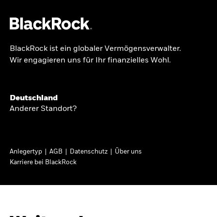
BlackRock ist ein globaler Vermögensverwalter.
Über uns
Wir engagieren uns für Ihr finanzielles Wohl.
GLOBALER HALBJAHRESAUSBLICK
Produkte
Knappheit oder
Themen & Märkte
Deutschland
Überfluss
Anderer Standort?
Wissen
Ann-Katrin Petersen ist Leiterin der
Privatanleger
Anlegertyp
AGB
Datenschutz
Über uns
Kapitalmarktstrategie für BlackRock in
Karriere bei BlackRock
Deutschland, Österreich, der Schweiz und
Deutschland
Osteuropa. Sie ordnet regelmäßig die Situation
Change location
an den Märkten und mögliche Auswirkungen für
Anlegerinnen und Anleger ein.
BlackRock