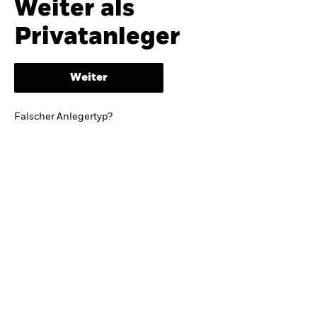
Weiter als
iShares
Ausblick zur Jahresmitte
Privatanleger
Aladdin
Weiter
Unser Unternehmen
BRIEF VON BLACKROCK CEO LARRY FINK
Falscher Anlegertyp?
Growing with your country: Thoughts from a
long-term optimist
Mehr dazu
TRENDS & IDEEN
Entdecken Sie unsere makroökonomischen
Einschätzungen und Anlageideen.