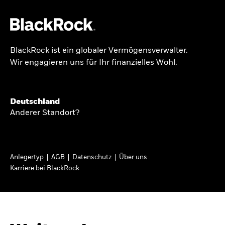
BlackRock ist ein globaler Vermögensverwalter.
Über uns
Wir engagieren uns für Ihr finanzielles Wohl.
GLOBALER HALBJAHRESAUSBLICK
Produkte
Knappheit oder
Themen & Märkte
Deutschland
Überfluss
Anderer Standort?
Wissen
Ann-Katrin Petersen ist Leiterin der
Privatanleger
Anlegertyp
AGB
Datenschutz
Über uns
Kapitalmarktstrategie für BlackRock in
Karriere bei BlackRock
Deutschland, Österreich, der Schweiz und
Deutschland
Osteuropa. Sie ordnet regelmäßig die Situation
Change location
an den Märkten und mögliche Auswirkungen für
Anlegerinnen und Anleger ein.
BlackRock