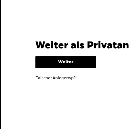
Themen & Märkte
Wissen
Weiter als Privata
Weiter
Falscher Anlegertyp?
lmarktstrategie