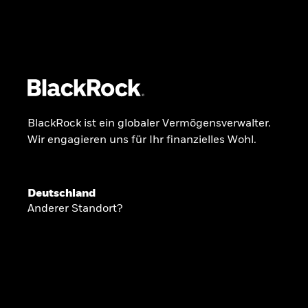
BlackRock
iShares
Aladdin
Unser Unternehmen
Über uns
Produkte
BlackRock ist ein globaler Vermögensverwalter.
Wir engagieren uns für Ihr finanzielles Wohl.
GLOBALER HALBJAHRESAUSBLICK
Deutschland
Knappheit oder
Anderer Standort?
Überfluss
Ann-Katrin Petersen ist Leiterin der Kapita