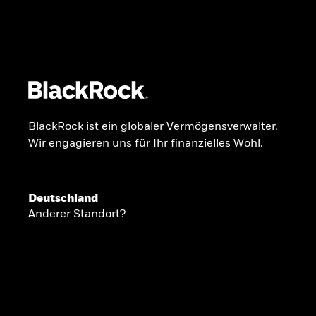
BlackRock
iShares
Aladdin
Unser Unternehmen
Über uns
Produkte
BlackRock ist ein globaler Vermögensverwalter.
Wir engagieren uns für Ihr finanzielles Wohl.
GLOBALER HALBJAHRESAUSBLICK
Deutschland
Knappheit oder
Anderer Standort?
Überfluss
Ann-Katrin Petersen ist Leiterin der Kapita