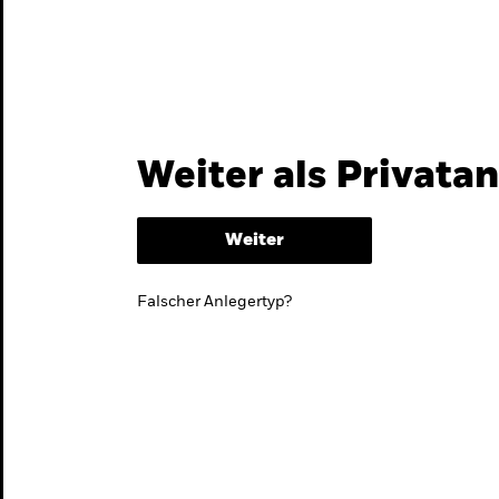
Themen & Märkte
Wissen
Weiter als Privata
Weiter
Falscher Anlegertyp?
lmarktstrategie