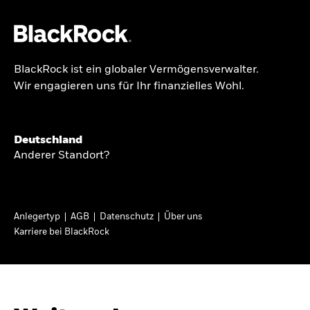
BlackRock ist ein globaler Vermögensverwalter.
Über uns
Wir engagieren uns für Ihr finanzielles Wohl.
GLOBALER HALBJAHRESAUSBLICK
Produkte
Knappheit oder
Themen & Märkte
Deutschland
Überfluss
Anderer Standort?
Wissen
Ann-Katrin Petersen ist Leiterin der
Privatanleger
Anlegertyp
AGB
Datenschutz
Über uns
Kapitalmarktstrategie für BlackRock in
Karriere bei BlackRock
Deutschland, Österreich, der Schweiz und
Deutschland
Osteuropa. Sie ordnet regelmäßig die Situation
Change location
an den Märkten und mögliche Auswirkungen für
Anlegerinnen und Anleger ein.
BlackRock