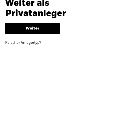
Weiter als
iShares
Ausblick zur Jahresmitte
Privatanleger
Aladdin
Weiter
Unser Unternehmen
BRIEF VON BLACKROCK CEO LARRY FINK
Falscher Anlegertyp?
Growing with your country: Thoughts from a
long-term optimist
Mehr dazu
TRENDS & IDEEN
Entdecken Sie unsere makroökonomischen
Einschätzungen und Anlageideen.