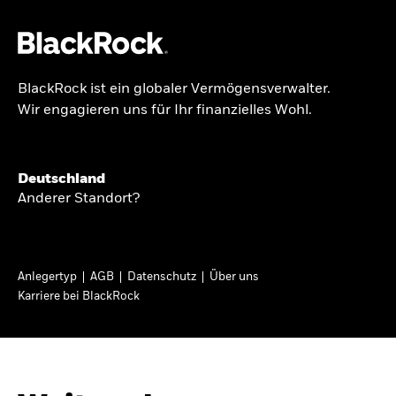
BlackRock ist ein globaler Vermögensverwalter.
Über uns
Wir engagieren uns für Ihr finanzielles Wohl.
GLOBALER HALBJAHRESAUSBLICK
Produkte
Knappheit oder
Themen & Märkte
Deutschland
Überfluss
Anderer Standort?
Wissen
Ann-Katrin Petersen ist Leiterin der
Privatanleger
Anlegertyp
AGB
Datenschutz
Über uns
Kapitalmarktstrategie für BlackRock in
Karriere bei BlackRock
Deutschland, Österreich, der Schweiz und
Deutschland
Osteuropa. Sie ordnet regelmäßig die Situation
Change location
an den Märkten und mögliche Auswirkungen für
Anlegerinnen und Anleger ein.
BlackRock