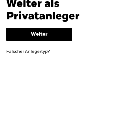
Weiter als
iShares
Ausblick zur Jahresmitte
Privatanleger
Aladdin
Weiter
Unser Unternehmen
BRIEF VON BLACKROCK CEO LARRY FINK
Falscher Anlegertyp?
Growing with your country: Thoughts from a
long-term optimist
Mehr dazu
TRENDS & IDEEN
Entdecken Sie unsere makroökonomischen
Einschätzungen und Anlageideen.