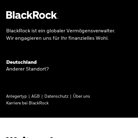
BlackRock ist ein globaler Vermögensverwalter.
Über uns
Wir engagieren uns für Ihr finanzielles Wohl.
BRIEF AN AKTIONÄRE
Produkte
Growing with your
Themen & Märkte
Deutschland
country: Thoughts
Anderer Standort?
Wissen
from a long-term
optimist
Privatanleger
Anlegertyp
AGB
Datenschutz
Über uns
Karriere bei BlackRock
Deutschland
In seinem diesjährigen Brief an Aktionäre
Change location
erläutert Larry Fink, wie langfristiges Investieren
dazu beitragen kann, dass mehr Menschen vom
BlackRock
Wirtschaftswachstum ihres Landes profitieren.