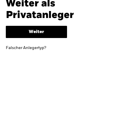
Weiter als
iShares
Ausblick zur Jahresmitte
Privatanleger
Aladdin
Weiter
Unser Unternehmen
BRIEF VON BLACKROCK CEO LARRY FINK
Falscher Anlegertyp?
Growing with your country: Thoughts from a
long-term optimist
Mehr dazu
TRENDS & IDEEN
Entdecken Sie unsere makroökonomischen
Einschätzungen und Anlageideen.