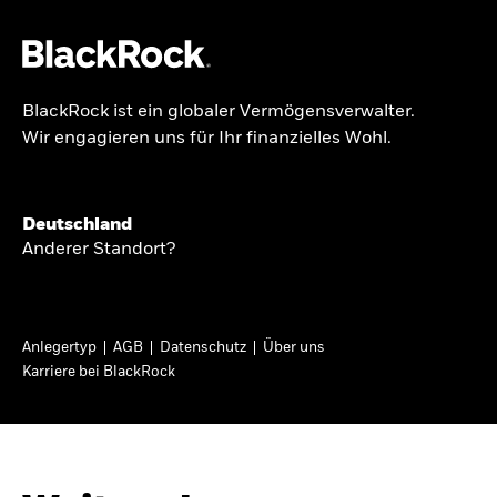
BlackRock ist ein globaler Vermögensverwalter.
Über uns
Wir engagieren uns für Ihr finanzielles Wohl.
GLOBALER HALBJAHRESAUSBLICK
Produkte
Knappheit oder
Themen & Märkte
Deutschland
Überfluss
Anderer Standort?
Wissen
Ann-Katrin Petersen ist Leiterin der
Privatanleger
Anlegertyp
AGB
Datenschutz
Über uns
Kapitalmarktstrategie für BlackRock in
Karriere bei BlackRock
Deutschland, Österreich, der Schweiz und
Deutschland
Osteuropa. Sie ordnet regelmäßig die Situation
Change location
an den Märkten und mögliche Auswirkungen für
Anlegerinnen und Anleger ein.
BlackRock