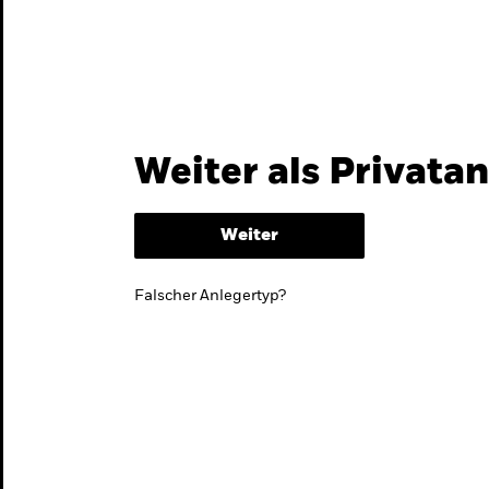
Themen & Märkte
Wissen
Weiter als Privata
Weiter
Falscher Anlegertyp?
lmarktstrategie