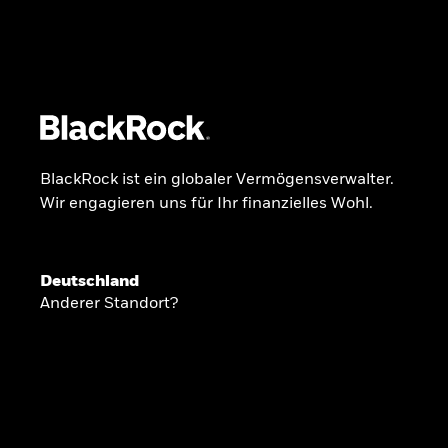
BlackRock
iShares
Aladdin
Unser Unternehmen
Über uns
Produkte
BlackRock ist ein globaler Vermögensverwalter.
Wir engagieren uns für Ihr finanzielles Wohl.
GLOBALER HALBJAHRESAUSBLICK
Deutschland
Knappheit oder
Anderer Standort?
Überfluss
Ann-Katrin Petersen ist Leiterin der Kapita