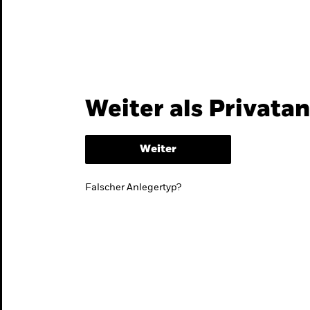
Themen & Märkte
Wissen
Weiter als Privata
Weiter
Falscher Anlegertyp?
lmarktstrategie