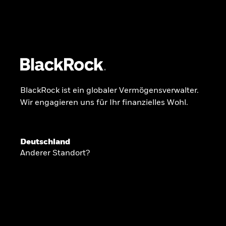
BlackRock
iShares
Aladdin
Unser Unternehmen
Über uns
Produkte
BlackRock ist ein globaler Vermögensverwalter.
Wir engagieren uns für Ihr finanzielles Wohl.
GLOBALER HALBJAHRESAUSBLICK
Deutschland
Knappheit oder
Anderer Standort?
Überfluss
Ann-Katrin Petersen ist Leiterin der Kapita