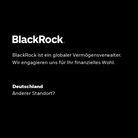
BlackRock
iShares
Aladdin
Unser Unternehmen
Über uns
Produkte
BlackRock ist ein globaler Vermögensverwalter.
Wir engagieren uns für Ihr finanzielles Wohl.
GLOBALER HALBJAHRESAUSBLICK
Deutschland
Knappheit oder
Anderer Standort?
Überfluss
Ann-Katrin Petersen ist Leiterin der Kapita