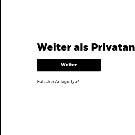
Themen & Märkte
Wissen
Weiter als Privata
Weiter
Falscher Anlegertyp?
lmarktstrategie