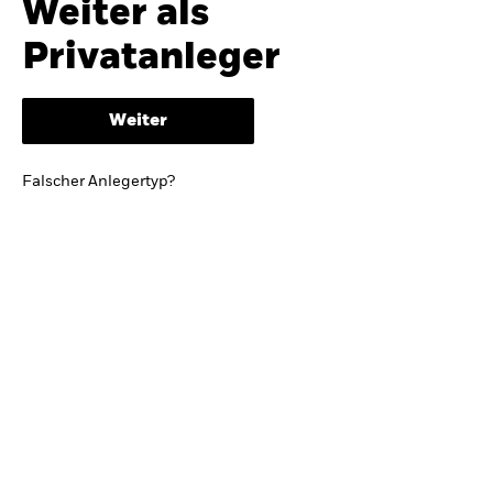
Weiter als
iShares
Ausblick zur Jahresmitte
Privatanleger
Aladdin
Weiter
Unser Unternehmen
BRIEF VON BLACKROCK CEO LARRY FINK
Falscher Anlegertyp?
Growing with your country: Thoughts from a
long-term optimist
Mehr dazu
TRENDS & IDEEN
Entdecken Sie unsere makroökonomischen
Einschätzungen und Anlageideen.