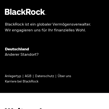
BlackRock ist ein globaler Vermögensverwalter.
Über uns
Wir engagieren uns für Ihr finanzielles Wohl.
GLOBALER HALBJAHRESAUSBLICK
Produkte
Knappheit oder
Themen & Märkte
Deutschland
Überfluss
Anderer Standort?
Wissen
Ann-Katrin Petersen ist Leiterin der
Privatanleger
Anlegertyp
AGB
Datenschutz
Über uns
Kapitalmarktstrategie für BlackRock in
Karriere bei BlackRock
Deutschland, Österreich, der Schweiz und
Deutschland
Osteuropa. Sie ordnet regelmäßig die Situation
Change location
an den Märkten und mögliche Auswirkungen für
Anlegerinnen und Anleger ein.
BlackRock