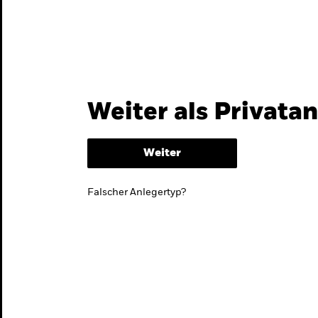
Themen & Märkte
Wissen
Weiter als Privata
Weiter
Falscher Anlegertyp?
lmarktstrategie