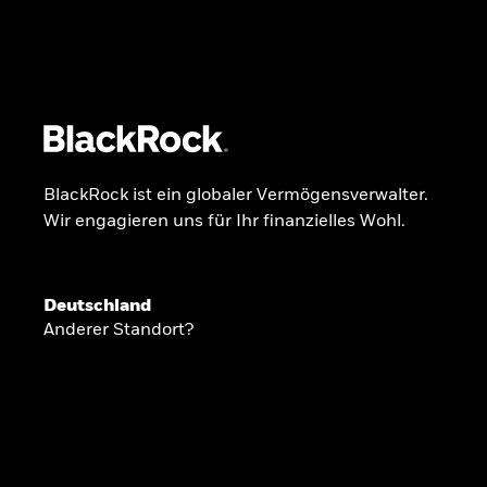
BlackRock
iShares
Aladdin
Unser Unternehmen
Über uns
Produkte
BlackRock ist ein globaler Vermögensverwalter.
Wir engagieren uns für Ihr finanzielles Wohl.
GLOBALER HALBJAHRESAUSBLICK
Deutschland
Knappheit oder
Anderer Standort?
Überfluss
Ann-Katrin Petersen ist Leiterin der Kapita