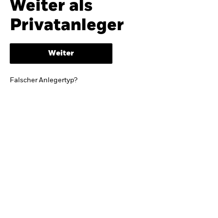
Weiter als
iShares
Ausblick zur Jahresmitte
Privatanleger
Aladdin
Weiter
Unser Unternehmen
BRIEF VON BLACKROCK CEO LARRY FINK
Falscher Anlegertyp?
Growing with your country: Thoughts from a
long-term optimist
Mehr dazu
TRENDS & IDEEN
Entdecken Sie unsere makroökonomischen
Einschätzungen und Anlageideen.