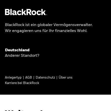
BlackRock ist ein globaler Vermögensverwalter.
Über uns
Wir engagieren uns für Ihr finanzielles Wohl.
GLOBALER HALBJAHRESAUSBLICK
Produkte
Knappheit oder
Themen & Märkte
Deutschland
Überfluss
Anderer Standort?
Wissen
Ann-Katrin Petersen ist Leiterin der
Privatanleger
Anlegertyp
AGB
Datenschutz
Über uns
Kapitalmarktstrategie für BlackRock in
Karriere bei BlackRock
Deutschland, Österreich, der Schweiz und
Deutschland
Osteuropa. Sie ordnet regelmäßig die Situation
Change location
an den Märkten und mögliche Auswirkungen für
Anlegerinnen und Anleger ein.
BlackRock