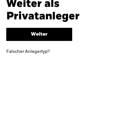
Weiter als
iShares
Ausblick zur Jahresmitte
Privatanleger
Aladdin
Weiter
Unser Unternehmen
BRIEF VON BLACKROCK CEO LARRY FINK
Falscher Anlegertyp?
Growing with your country: Thoughts from a
long-term optimist
Mehr dazu
TRENDS & IDEEN
Entdecken Sie unsere makroökonomischen
Einschätzungen und Anlageideen.