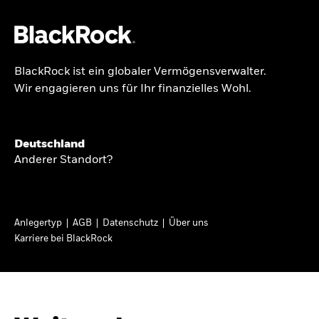
BlackRock ist ein globaler Vermögensverwalter.
Über uns
Wir engagieren uns für Ihr finanzielles Wohl.
GLOBALER HALBJAHRESAUSBLICK
Produkte
Knappheit oder
Themen & Märkte
Deutschland
Überfluss
Anderer Standort?
Wissen
Ann-Katrin Petersen ist Leiterin der
Privatanleger
Anlegertyp
AGB
Datenschutz
Über uns
Kapitalmarktstrategie für BlackRock in
Karriere bei BlackRock
Deutschland, Österreich, der Schweiz und
Deutschland
Osteuropa. Sie ordnet regelmäßig die Situation
Change location
an den Märkten und mögliche Auswirkungen für
Anlegerinnen und Anleger ein.
BlackRock