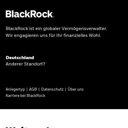
BlackRock ist ein globaler Vermögensverwalter.
Über uns
Wir engagieren uns für Ihr finanzielles Wohl.
GLOBALER HALBJAHRESAUSBLICK
Produkte
Knappheit oder
Themen & Märkte
Deutschland
Überfluss
Anderer Standort?
Wissen
Ann-Katrin Petersen ist Leiterin der
Privatanleger
Anlegertyp
AGB
Datenschutz
Über uns
Kapitalmarktstrategie für BlackRock in
Karriere bei BlackRock
Deutschland, Österreich, der Schweiz und
Deutschland
Osteuropa. Sie ordnet regelmäßig die Situation
Change location
an den Märkten und mögliche Auswirkungen für
Anlegerinnen und Anleger ein.
BlackRock