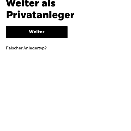
Weiter als
iShares
Ausblick zur Jahresmitte
Privatanleger
Aladdin
Weiter
Unser Unternehmen
BRIEF VON BLACKROCK CEO LARRY FINK
Falscher Anlegertyp?
Growing with your country: Thoughts from a
long-term optimist
Mehr dazu
TRENDS & IDEEN
Entdecken Sie unsere makroökonomischen
Einschätzungen und Anlageideen.