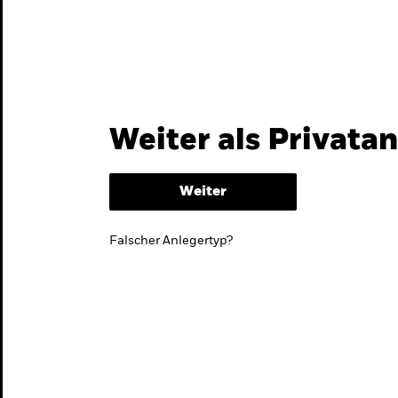
Themen & Märkte
Wissen
Weiter als Privata
Weiter
Falscher Anlegertyp?
lmarktstrategie