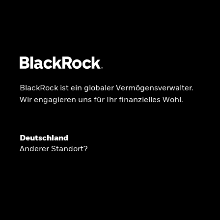
BlackRock
iShares
Aladdin
Unser Unternehmen
Über uns
Produkte
BlackRock ist ein globaler Vermögensverwalter.
Wir engagieren uns für Ihr finanzielles Wohl.
GLOBALER HALBJAHRESAUSBLICK
Deutschland
Knappheit oder
Anderer Standort?
Überfluss
Ann-Katrin Petersen ist Leiterin der Kapita