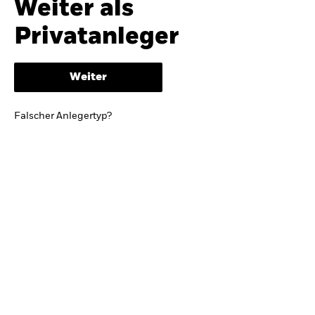
Weiter als
iShares
Ausblick zur Jahresmitte
Privatanleger
Aladdin
Weiter
Unser Unternehmen
BRIEF VON BLACKROCK CEO LARRY FINK
Falscher Anlegertyp?
Growing with your country: Thoughts from a
long-term optimist
Mehr dazu
TRENDS & IDEEN
Entdecken Sie unsere makroökonomischen
Einschätzungen und Anlageideen.