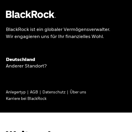
BlackRock ist ein globaler Vermögensverwalter.
Über uns
Wir engagieren uns für Ihr finanzielles Wohl.
GLOBALER HALBJAHRESAUSBLICK
Produkte
Knappheit oder
Themen & Märkte
Deutschland
Überfluss
Anderer Standort?
Wissen
Ann-Katrin Petersen ist Leiterin der
Privatanleger
Anlegertyp
AGB
Datenschutz
Über uns
Kapitalmarktstrategie für BlackRock in
Karriere bei BlackRock
Deutschland, Österreich, der Schweiz und
Deutschland
Osteuropa. Sie ordnet regelmäßig die Situation
Change location
an den Märkten und mögliche Auswirkungen für
Anlegerinnen und Anleger ein.
BlackRock