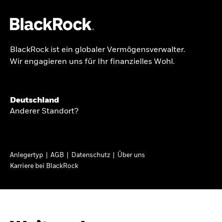
BlackRock ist ein globaler Vermögensverwalter.
Über uns
Wir engagieren uns für Ihr finanzielles Wohl.
BRIEF AN AKTIONÄRE
Produkte
Growing with your
Themen & Märkte
Deutschland
country: Thoughts
Anderer Standort?
Wissen
from a long-term
optimist
Privatanleger
Anlegertyp
AGB
Datenschutz
Über uns
Karriere bei BlackRock
Deutschland
In seinem diesjährigen Brief an Aktionäre
Change location
erläutert Larry Fink, wie langfristiges Investieren
dazu beitragen kann, dass mehr Menschen vom
BlackRock
Wirtschaftswachstum ihres Landes profitieren.