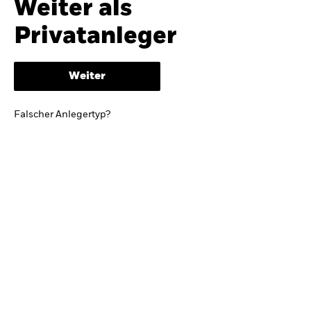
Weiter als
iShares
Ausblick zur Jahresmitte
Privatanleger
Aladdin
Weiter
Unser Unternehmen
BRIEF VON BLACKROCK CEO LARRY FINK
Falscher Anlegertyp?
Growing with your country: Thoughts from a
long-term optimist
Mehr dazu
TRENDS & IDEEN
Entdecken Sie unsere makroökonomischen
Einschätzungen und Anlageideen.