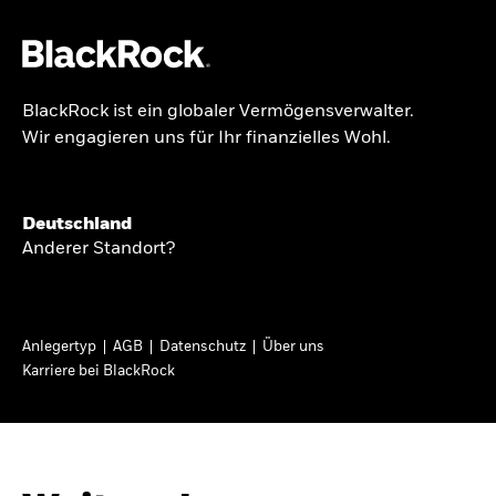
BlackRock ist ein globaler Vermögensverwalter.
Über uns
Wir engagieren uns für Ihr finanzielles Wohl.
GLOBALER HALBJAHRESAUSBLICK
Produkte
Knappheit oder
Themen & Märkte
Deutschland
Überfluss
Anderer Standort?
Wissen
Ann-Katrin Petersen ist Leiterin der
Privatanleger
Anlegertyp
AGB
Datenschutz
Über uns
Kapitalmarktstrategie für BlackRock in
Karriere bei BlackRock
Deutschland, Österreich, der Schweiz und
Deutschland
Osteuropa. Sie ordnet regelmäßig die Situation
Change location
an den Märkten und mögliche Auswirkungen für
Anlegerinnen und Anleger ein.
BlackRock