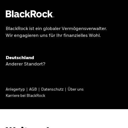
BlackRock ist ein globaler Vermögensverwalter.
Über uns
Wir engagieren uns für Ihr finanzielles Wohl.
BRIEF AN AKTIONÄRE
Produkte
Growing with your
Themen & Märkte
Deutschland
country: Thoughts
Anderer Standort?
Wissen
from a long-term
optimist
Privatanleger
Anlegertyp
AGB
Datenschutz
Über uns
Karriere bei BlackRock
Deutschland
In seinem diesjährigen Brief an Aktionäre
Change location
erläutert Larry Fink, wie langfristiges Investieren
dazu beitragen kann, dass mehr Menschen vom
BlackRock
Wirtschaftswachstum ihres Landes profitieren.