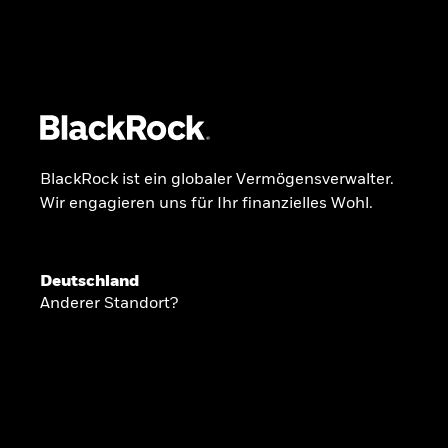
BlackRock
iShares
Aladdin
Unser Unternehmen
Über uns
Produkte
BlackRock ist ein globaler Vermögensverwalter.
Wir engagieren uns für Ihr finanzielles Wohl.
GLOBALER HALBJAHRESAUSBLICK
Deutschland
Knappheit oder
Anderer Standort?
Überfluss
Ann-Katrin Petersen ist Leiterin der Kapita