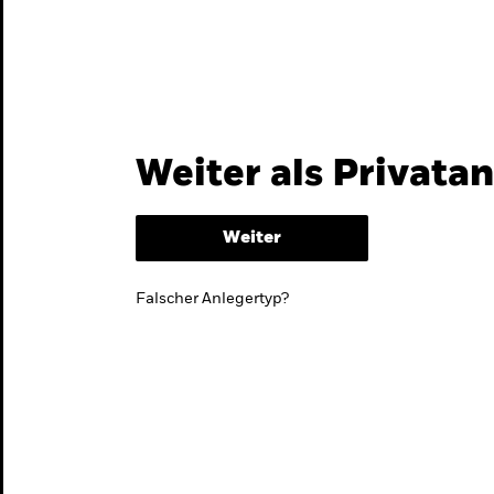
Themen & Märkte
Wissen
Weiter als Privata
Weiter
Falscher Anlegertyp?
lmarktstrategie