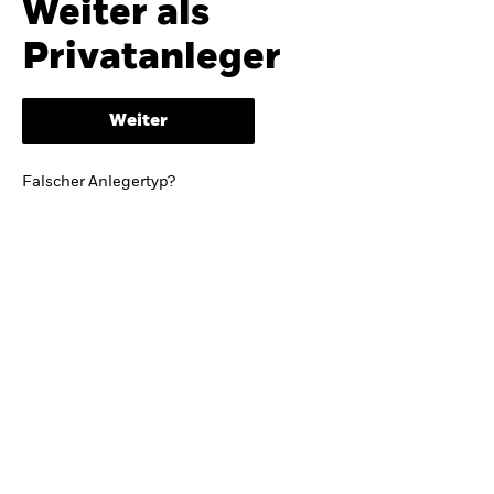
Weiter als
iShares
Ausblick zur Jahresmitte
Privatanleger
Aladdin
Weiter
Unser Unternehmen
BRIEF VON BLACKROCK CEO LARRY FINK
Falscher Anlegertyp?
Growing with your country: Thoughts from a
long-term optimist
Mehr dazu
TRENDS & IDEEN
Entdecken Sie unsere makroökonomischen
Einschätzungen und Anlageideen.