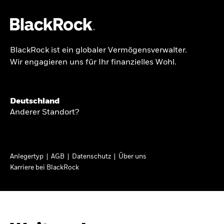
BlackRock ist ein globaler Vermögensverwalter.
Über uns
Wir engagieren uns für Ihr finanzielles Wohl.
GLOBALER HALBJAHRESAUSBLICK
Produkte
Knappheit oder
Themen & Märkte
Deutschland
Überfluss
Anderer Standort?
Wissen
Ann-Katrin Petersen ist Leiterin der
Privatanleger
Anlegertyp
AGB
Datenschutz
Über uns
Kapitalmarktstrategie für BlackRock in
Karriere bei BlackRock
Deutschland, Österreich, der Schweiz und
Deutschland
Osteuropa. Sie ordnet regelmäßig die Situation
Change location
an den Märkten und mögliche Auswirkungen für
Anlegerinnen und Anleger ein.
BlackRock