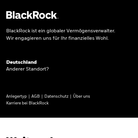
BlackRock ist ein globaler Vermögensverwalter.
Über uns
Wir engagieren uns für Ihr finanzielles Wohl.
BRIEF AN AKTIONÄRE
Produkte
Growing with your
Themen & Märkte
Deutschland
country: Thoughts
Anderer Standort?
Wissen
from a long-term
optimist
Privatanleger
Anlegertyp
AGB
Datenschutz
Über uns
Karriere bei BlackRock
Deutschland
In seinem diesjährigen Brief an Aktionäre
Change location
erläutert Larry Fink, wie langfristiges Investieren
dazu beitragen kann, dass mehr Menschen vom
BlackRock
Wirtschaftswachstum ihres Landes profitieren.