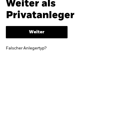
Weiter als
iShares
Ausblick zur Jahresmitte
Privatanleger
Aladdin
Weiter
Unser Unternehmen
BRIEF VON BLACKROCK CEO LARRY FINK
Falscher Anlegertyp?
Growing with your country: Thoughts from a
long-term optimist
Mehr dazu
TRENDS & IDEEN
Entdecken Sie unsere makroökonomischen
Einschätzungen und Anlageideen.