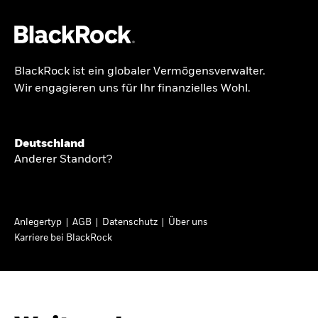
BlackRock ist ein globaler Vermögensverwalter.
Über uns
Wir engagieren uns für Ihr finanzielles Wohl.
GLOBALER HALBJAHRESAUSBLICK
Produkte
Knappheit oder
Themen & Märkte
Deutschland
Überfluss
Anderer Standort?
Wissen
Ann-Katrin Petersen ist Leiterin der
Privatanleger
Anlegertyp
AGB
Datenschutz
Über uns
Kapitalmarktstrategie für BlackRock in
Karriere bei BlackRock
Deutschland, Österreich, der Schweiz und
Deutschland
Osteuropa. Sie ordnet regelmäßig die Situation
Change location
an den Märkten und mögliche Auswirkungen für
Anlegerinnen und Anleger ein.
BlackRock