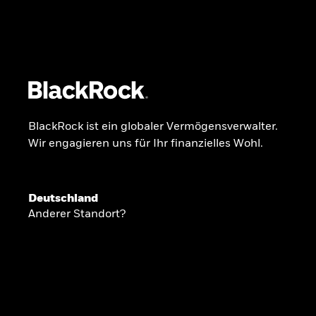
BlackRock
iShares
Aladdin
Unser Unternehmen
Über uns
Produkte
BlackRock ist ein globaler Vermögensverwalter.
Wir engagieren uns für Ihr finanzielles Wohl.
GLOBALER HALBJAHRESAUSBLICK
Deutschland
Knappheit oder
Anderer Standort?
Überfluss
Ann-Katrin Petersen ist Leiterin der Kapita