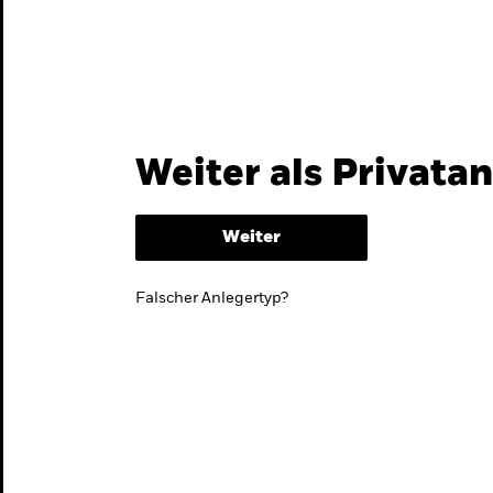
Themen & Märkte
Wissen
Weiter als Privata
Weiter
Falscher Anlegertyp?
lmarktstrategie