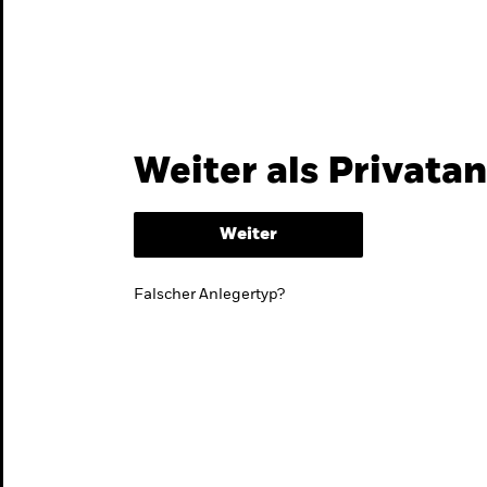
Themen & Märkte
Wissen
Weiter als Privata
Weiter
Falscher Anlegertyp?
lmarktstrategie