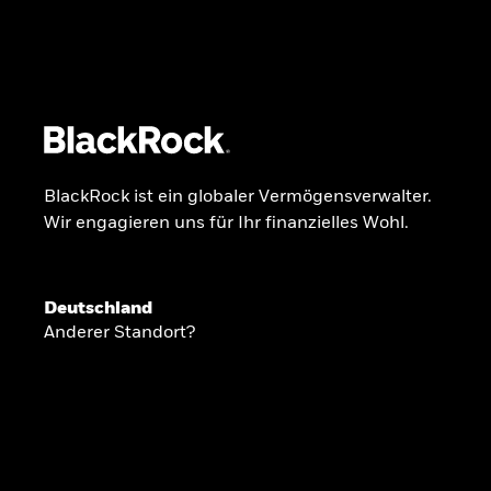
BlackRock
iShares
Aladdin
Unser Unternehmen
Über uns
Produkte
BlackRock ist ein globaler Vermögensverwalter.
Wir engagieren uns für Ihr finanzielles Wohl.
GLOBALER HALBJAHRESAUSBLICK
Deutschland
Knappheit oder
Anderer Standort?
Überfluss
Ann-Katrin Petersen ist Leiterin der Kapita