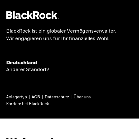
BlackRock ist ein globaler Vermögensverwalter.
Über uns
Wir engagieren uns für Ihr finanzielles Wohl.
GLOBALER HALBJAHRESAUSBLICK
Produkte
Knappheit oder
Themen & Märkte
Deutschland
Überfluss
Anderer Standort?
Wissen
Ann-Katrin Petersen ist Leiterin der
Privatanleger
Anlegertyp
AGB
Datenschutz
Über uns
Kapitalmarktstrategie für BlackRock in
Karriere bei BlackRock
Deutschland, Österreich, der Schweiz und
Deutschland
Osteuropa. Sie ordnet regelmäßig die Situation
Change location
an den Märkten und mögliche Auswirkungen für
Anlegerinnen und Anleger ein.
BlackRock