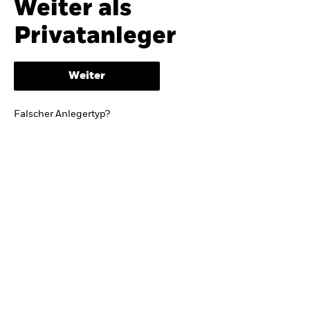
Weiter als
iShares
Ausblick zur Jahresmitte
Privatanleger
Aladdin
Weiter
Unser Unternehmen
BRIEF VON BLACKROCK CEO LARRY FINK
Falscher Anlegertyp?
Growing with your country: Thoughts from a
long-term optimist
Mehr dazu
TRENDS & IDEEN
Entdecken Sie unsere makroökonomischen
Einschätzungen und Anlageideen.