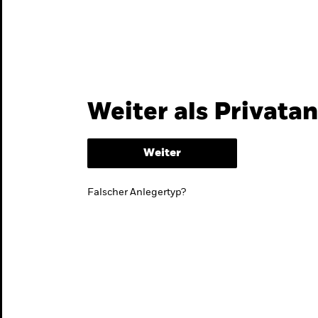
Themen & Märkte
Wissen
Weiter als Privata
Weiter
Falscher Anlegertyp?
lmarktstrategie