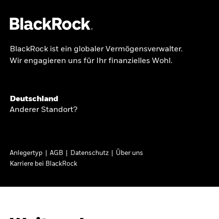
BlackRock ist ein globaler Vermögensverwalter.
Über uns
Wir engagieren uns für Ihr finanzielles Wohl.
GLOBALER HALBJAHRESAUSBLICK
Produkte
Knappheit oder
Themen & Märkte
Deutschland
Überfluss
Anderer Standort?
Wissen
Ann-Katrin Petersen ist Leiterin der
Privatanleger
Anlegertyp
AGB
Datenschutz
Über uns
Kapitalmarktstrategie für BlackRock in
Karriere bei BlackRock
Deutschland, Österreich, der Schweiz und
Deutschland
Osteuropa. Sie ordnet regelmäßig die Situation
Change location
an den Märkten und mögliche Auswirkungen für
Anlegerinnen und Anleger ein.
BlackRock