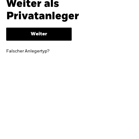
Weiter als
iShares
Ausblick zur Jahresmitte
Privatanleger
Aladdin
Weiter
Unser Unternehmen
BRIEF VON BLACKROCK CEO LARRY FINK
Falscher Anlegertyp?
Growing with your country: Thoughts from a
long-term optimist
Mehr dazu
TRENDS & IDEEN
Entdecken Sie unsere makroökonomischen
Einschätzungen und Anlageideen.