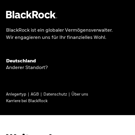
BlackRock ist ein globaler Vermögensverwalter.
Über uns
Wir engagieren uns für Ihr finanzielles Wohl.
GLOBALER HALBJAHRESAUSBLICK
Produkte
Knappheit oder
Themen & Märkte
Deutschland
Überfluss
Anderer Standort?
Wissen
Ann-Katrin Petersen ist Leiterin der
Privatanleger
Anlegertyp
AGB
Datenschutz
Über uns
Kapitalmarktstrategie für BlackRock in
Karriere bei BlackRock
Deutschland, Österreich, der Schweiz und
Deutschland
Osteuropa. Sie ordnet regelmäßig die Situation
Change location
an den Märkten und mögliche Auswirkungen für
Anlegerinnen und Anleger ein.
BlackRock