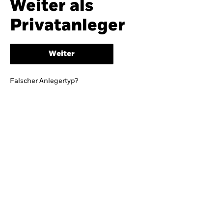
Weiter als
iShares
Ausblick zur Jahresmitte
Privatanleger
Aladdin
Weiter
Unser Unternehmen
BRIEF VON BLACKROCK CEO LARRY FINK
Falscher Anlegertyp?
Growing with your country: Thoughts from a
long-term optimist
Mehr dazu
TRENDS & IDEEN
Entdecken Sie unsere makroökonomischen
Einschätzungen und Anlageideen.