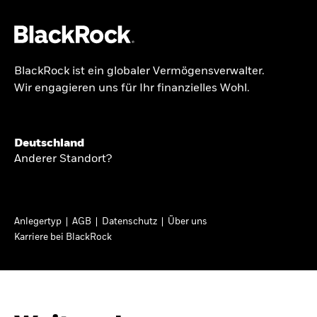
BlackRock ist ein globaler Vermögensverwalter.
Über uns
Wir engagieren uns für Ihr finanzielles Wohl.
GLOBALER HALBJAHRESAUSBLICK
Produkte
Knappheit oder
Themen & Märkte
Deutschland
Überfluss
Anderer Standort?
Wissen
Ann-Katrin Petersen ist Leiterin der
Privatanleger
Anlegertyp
AGB
Datenschutz
Über uns
Kapitalmarktstrategie für BlackRock in
Karriere bei BlackRock
Deutschland, Österreich, der Schweiz und
Deutschland
Osteuropa. Sie ordnet regelmäßig die Situation
Change location
an den Märkten und mögliche Auswirkungen für
Anlegerinnen und Anleger ein.
BlackRock