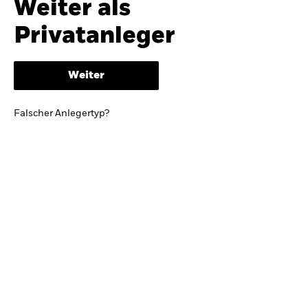
Weiter als
iShares
Ausblick zur Jahresmitte
Privatanleger
Aladdin
Weiter
Unser Unternehmen
BRIEF VON BLACKROCK CEO LARRY FINK
Falscher Anlegertyp?
Growing with your country: Thoughts from a
long-term optimist
Mehr dazu
TRENDS & IDEEN
Entdecken Sie unsere makroökonomischen
Einschätzungen und Anlageideen.