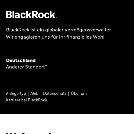
BlackRock ist ein globaler Vermögensverwalter.
Über uns
Wir engagieren uns für Ihr finanzielles Wohl.
GLOBALER HALBJAHRESAUSBLICK
Produkte
Knappheit oder
Themen & Märkte
Deutschland
Überfluss
Anderer Standort?
Wissen
Ann-Katrin Petersen ist Leiterin der
Privatanleger
Anlegertyp
AGB
Datenschutz
Über uns
Kapitalmarktstrategie für BlackRock in
Karriere bei BlackRock
Deutschland, Österreich, der Schweiz und
Deutschland
Osteuropa. Sie ordnet regelmäßig die Situation
Change location
an den Märkten und mögliche Auswirkungen für
Anlegerinnen und Anleger ein.
BlackRock