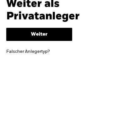
Weiter als
iShares
Ausblick zur Jahresmitte
Privatanleger
Aladdin
Weiter
Unser Unternehmen
BRIEF VON BLACKROCK CEO LARRY FINK
Falscher Anlegertyp?
Growing with your country: Thoughts from a
long-term optimist
Mehr dazu
TRENDS & IDEEN
Entdecken Sie unsere makroökonomischen
Einschätzungen und Anlageideen.