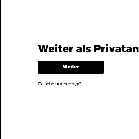
Themen & Märkte
Wissen
Weiter als Privata
Weiter
Falscher Anlegertyp?
lmarktstrategie