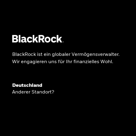
BlackRock
iShares
Aladdin
Unser Unternehmen
Über uns
Produkte
BlackRock ist ein globaler Vermögensverwalter.
Wir engagieren uns für Ihr finanzielles Wohl.
GLOBALER HALBJAHRESAUSBLICK
Deutschland
Knappheit oder
Anderer Standort?
Überfluss
Ann-Katrin Petersen ist Leiterin der Kapita