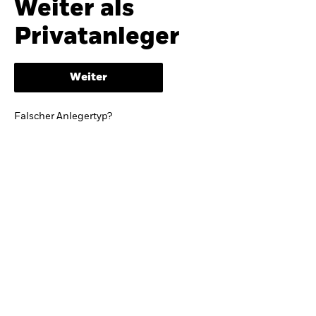
Weiter als
iShares
Ausblick zur Jahresmitte
Privatanleger
Aladdin
Weiter
Unser Unternehmen
BRIEF VON BLACKROCK CEO LARRY FINK
Falscher Anlegertyp?
Growing with your country: Thoughts from a
long-term optimist
Mehr dazu
TRENDS & IDEEN
Entdecken Sie unsere makroökonomischen
Einschätzungen und Anlageideen.