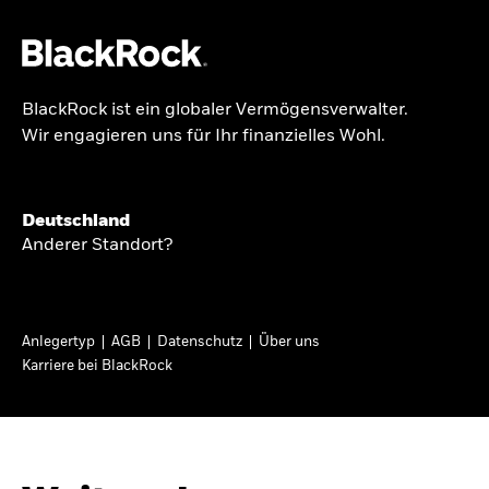
BlackRock ist ein globaler Vermögensverwalter.
Über uns
Wir engagieren uns für Ihr finanzielles Wohl.
GLOBALER HALBJAHRESAUSBLICK
Produkte
Knappheit oder
Themen & Märkte
Deutschland
Überfluss
Anderer Standort?
Wissen
Ann-Katrin Petersen ist Leiterin der
Privatanleger
Anlegertyp
AGB
Datenschutz
Über uns
Kapitalmarktstrategie für BlackRock in
Karriere bei BlackRock
Deutschland, Österreich, der Schweiz und
Deutschland
Osteuropa. Sie ordnet regelmäßig die Situation
Change location
an den Märkten und mögliche Auswirkungen für
Anlegerinnen und Anleger ein.
BlackRock