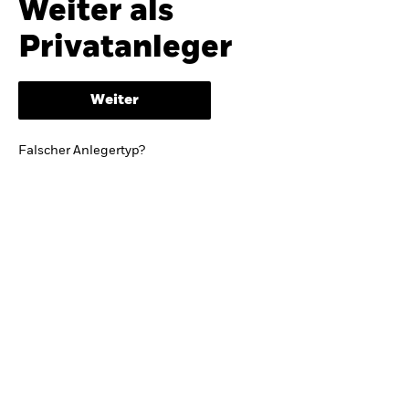
Weiter als
iShares
Ausblick zur Jahresmitte
Privatanleger
Aladdin
Weiter
Unser Unternehmen
BRIEF VON BLACKROCK CEO LARRY FINK
Falscher Anlegertyp?
Growing with your country: Thoughts from a
long-term optimist
Mehr dazu
TRENDS & IDEEN
Entdecken Sie unsere makroökonomischen
Einschätzungen und Anlageideen.