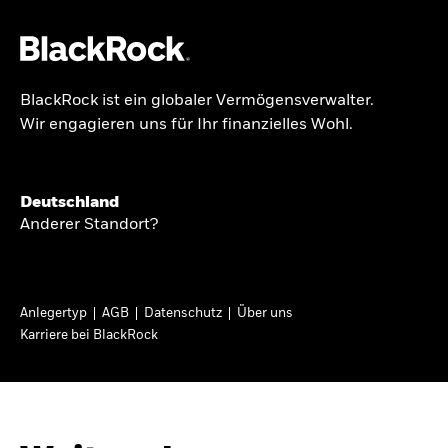
BlackRock ist ein globaler Vermögensverwalter.
Über uns
Wir engagieren uns für Ihr finanzielles Wohl.
GLOBALER HALBJAHRESAUSBLICK
Produkte
Knappheit oder
Themen & Märkte
Deutschland
Überfluss
Anderer Standort?
Wissen
Ann-Katrin Petersen ist Leiterin der
Privatanleger
Anlegertyp
AGB
Datenschutz
Über uns
Kapitalmarktstrategie für BlackRock in
Karriere bei BlackRock
Deutschland, Österreich, der Schweiz und
Deutschland
Osteuropa. Sie ordnet regelmäßig die Situation
Change location
an den Märkten und mögliche Auswirkungen für
Anlegerinnen und Anleger ein.
BlackRock