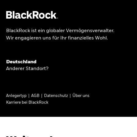
BlackRock ist ein globaler Vermögensverwalter.
Über uns
Wir engagieren uns für Ihr finanzielles Wohl.
GLOBALER HALBJAHRESAUSBLICK
Produkte
Knappheit oder
Themen & Märkte
Deutschland
Überfluss
Anderer Standort?
Wissen
Ann-Katrin Petersen ist Leiterin der
Privatanleger
Anlegertyp
AGB
Datenschutz
Über uns
Kapitalmarktstrategie für BlackRock in
Karriere bei BlackRock
Deutschland, Österreich, der Schweiz und
Deutschland
Osteuropa. Sie ordnet regelmäßig die Situation
Change location
an den Märkten und mögliche Auswirkungen für
Anlegerinnen und Anleger ein.
BlackRock