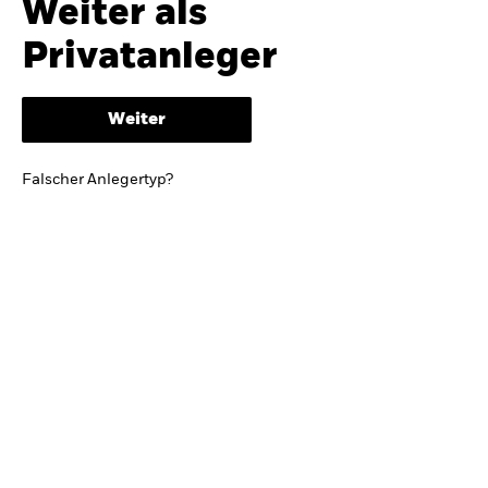
Weiter als
iShares
Ausblick zur Jahresmitte
Privatanleger
Aladdin
Weiter
Unser Unternehmen
BRIEF VON BLACKROCK CEO LARRY FINK
Falscher Anlegertyp?
Growing with your country: Thoughts from a
long-term optimist
Mehr dazu
TRENDS & IDEEN
Entdecken Sie unsere makroökonomischen
Einschätzungen und Anlageideen.