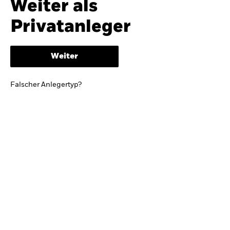
Weiter als
iShares
Ausblick zur Jahresmitte
Privatanleger
Aladdin
Weiter
Unser Unternehmen
BRIEF VON BLACKROCK CEO LARRY FINK
Falscher Anlegertyp?
Growing with your country: Thoughts from a
long-term optimist
Mehr dazu
TRENDS & IDEEN
Entdecken Sie unsere makroökonomischen
Einschätzungen und Anlageideen.