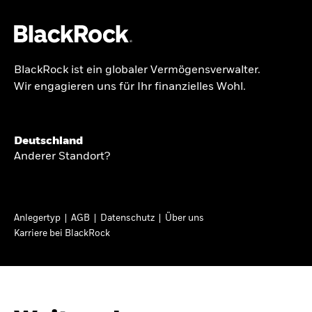
BlackRock ist ein globaler Vermögensverwalter.
Über uns
Wir engagieren uns für Ihr finanzielles Wohl.
GLOBALER HALBJAHRESAUSBLICK
Produkte
Knappheit oder
Themen & Märkte
Deutschland
Überfluss
Anderer Standort?
Wissen
Ann-Katrin Petersen ist Leiterin der
Privatanleger
Anlegertyp
AGB
Datenschutz
Über uns
Kapitalmarktstrategie für BlackRock in
Karriere bei BlackRock
Deutschland, Österreich, der Schweiz und
Deutschland
Osteuropa. Sie ordnet regelmäßig die Situation
Change location
an den Märkten und mögliche Auswirkungen für
Anlegerinnen und Anleger ein.
BlackRock