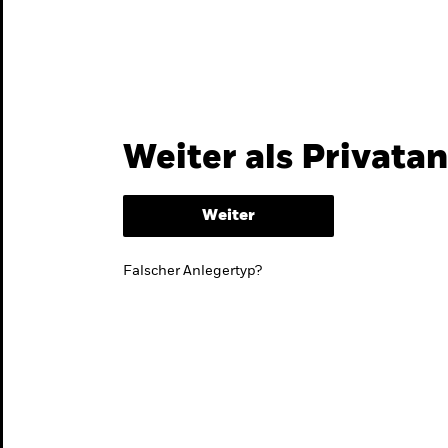
Themen & Märkte
Wissen
Weiter als Privata
Weiter
Falscher Anlegertyp?
lmarktstrategie