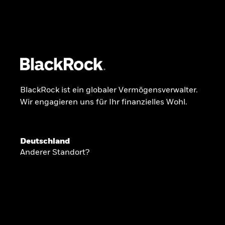
BlackRock
iShares
Aladdin
Unser Unternehmen
Über uns
Produkte
BlackRock ist ein globaler Vermögensverwalter.
Wir engagieren uns für Ihr finanzielles Wohl.
GLOBALER HALBJAHRESAUSBLICK
Deutschland
Knappheit oder
Anderer Standort?
Überfluss
Ann-Katrin Petersen ist Leiterin der Kapita