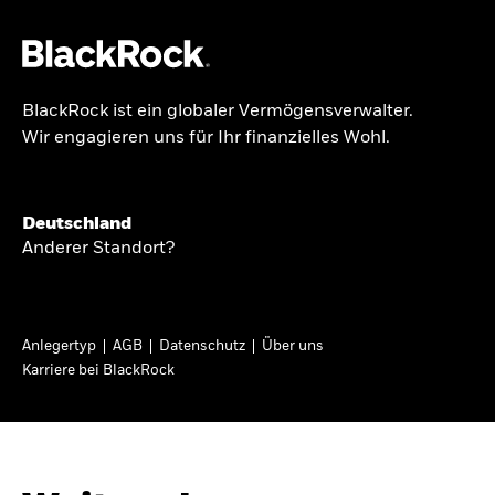
BlackRock ist ein globaler Vermögensverwalter.
Über uns
Wir engagieren uns für Ihr finanzielles Wohl.
GLOBALER HALBJAHRESAUSBLICK
Produkte
Knappheit oder
Themen & Märkte
Deutschland
Überfluss
Anderer Standort?
Wissen
Ann-Katrin Petersen ist Leiterin der
Privatanleger
Anlegertyp
AGB
Datenschutz
Über uns
Kapitalmarktstrategie für BlackRock in
Karriere bei BlackRock
Deutschland, Österreich, der Schweiz und
Deutschland
Osteuropa. Sie ordnet regelmäßig die Situation
Change location
an den Märkten und mögliche Auswirkungen für
Anlegerinnen und Anleger ein.
BlackRock