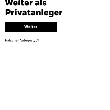
Weiter als
iShares
Ausblick zur Jahresmitte
Privatanleger
Aladdin
Weiter
Unser Unternehmen
BRIEF VON BLACKROCK CEO LARRY FINK
Falscher Anlegertyp?
Growing with your country: Thoughts from a
long-term optimist
Mehr dazu
TRENDS & IDEEN
Entdecken Sie unsere makroökonomischen
Einschätzungen und Anlageideen.