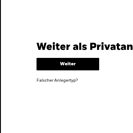
Themen & Märkte
Wissen
Weiter als Privata
Weiter
Falscher Anlegertyp?
lmarktstrategie