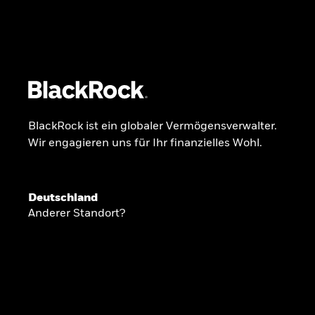
BlackRock
iShares
Aladdin
Unser Unternehmen
Über uns
Produkte
BlackRock ist ein globaler Vermögensverwalter.
Wir engagieren uns für Ihr finanzielles Wohl.
GLOBALER HALBJAHRESAUSBLICK
Deutschland
Knappheit oder
Anderer Standort?
Überfluss
Ann-Katrin Petersen ist Leiterin der Kapita