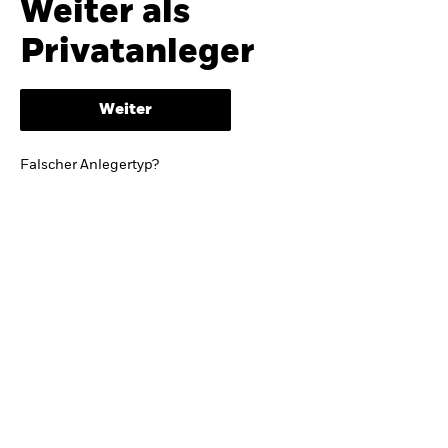
Weiter als
iShares
Ausblick zur Jahresmitte
Privatanleger
Aladdin
Weiter
Unser Unternehmen
BRIEF VON BLACKROCK CEO LARRY FINK
Falscher Anlegertyp?
Growing with your country: Thoughts from a
long-term optimist
Mehr dazu
TRENDS & IDEEN
Entdecken Sie unsere makroökonomischen
Einschätzungen und Anlageideen.