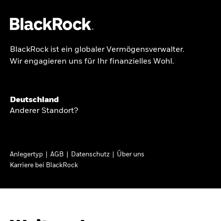
BlackRock ist ein globaler Vermögensverwalter.
Über uns
Wir engagieren uns für Ihr finanzielles Wohl.
GLOBALER HALBJAHRESAUSBLICK
Produkte
Knappheit oder
Themen & Märkte
Deutschland
Überfluss
Anderer Standort?
Wissen
Ann-Katrin Petersen ist Leiterin der
Privatanleger
Anlegertyp
AGB
Datenschutz
Über uns
Kapitalmarktstrategie für BlackRock in
Karriere bei BlackRock
Deutschland, Österreich, der Schweiz und
Deutschland
Osteuropa. Sie ordnet regelmäßig die Situation
Change location
an den Märkten und mögliche Auswirkungen für
Anlegerinnen und Anleger ein.
BlackRock