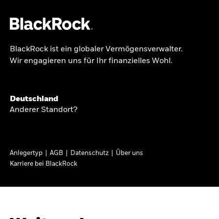
BlackRock ist ein globaler Vermögensverwalter.
Über uns
Wir engagieren uns für Ihr finanzielles Wohl.
GLOBALER HALBJAHRESAUSBLICK
Produkte
Knappheit oder
Themen & Märkte
Deutschland
Überfluss
Anderer Standort?
Wissen
Ann-Katrin Petersen ist Leiterin der
Privatanleger
Anlegertyp
AGB
Datenschutz
Über uns
Kapitalmarktstrategie für BlackRock in
Karriere bei BlackRock
Deutschland, Österreich, der Schweiz und
Deutschland
Osteuropa. Sie ordnet regelmäßig die Situation
Change location
an den Märkten und mögliche Auswirkungen für
Anlegerinnen und Anleger ein.
BlackRock