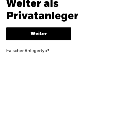
Weiter als
iShares
Ausblick zur Jahresmitte
Privatanleger
Aladdin
Weiter
Unser Unternehmen
BRIEF VON BLACKROCK CEO LARRY FINK
Falscher Anlegertyp?
Growing with your country: Thoughts from a
long-term optimist
Mehr dazu
TRENDS & IDEEN
Entdecken Sie unsere makroökonomischen
Einschätzungen und Anlageideen.