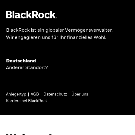
BlackRock ist ein globaler Vermögensverwalter.
Über uns
Wir engagieren uns für Ihr finanzielles Wohl.
BRIEF AN AKTIONÄRE
Produkte
Growing with your
Themen & Märkte
Deutschland
country: Thoughts
Anderer Standort?
Wissen
from a long-term
optimist
Privatanleger
Anlegertyp
AGB
Datenschutz
Über uns
Karriere bei BlackRock
Deutschland
In seinem diesjährigen Brief an Aktionäre
Change location
erläutert Larry Fink, wie langfristiges Investieren
dazu beitragen kann, dass mehr Menschen vom
BlackRock
Wirtschaftswachstum ihres Landes profitieren.