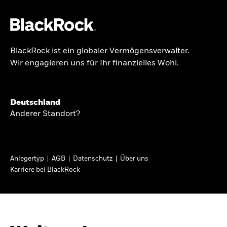
BlackRock ist ein globaler Vermögensverwalter.
Über uns
Wir engagieren uns für Ihr finanzielles Wohl.
GLOBALER HALBJAHRESAUSBLICK
Produkte
Knappheit oder
Themen & Märkte
Deutschland
Überfluss
Anderer Standort?
Wissen
Ann-Katrin Petersen ist Leiterin der
Privatanleger
Anlegertyp
AGB
Datenschutz
Über uns
Kapitalmarktstrategie für BlackRock in
Karriere bei BlackRock
Deutschland, Österreich, der Schweiz und
Deutschland
Osteuropa. Sie ordnet regelmäßig die Situation
Change location
an den Märkten und mögliche Auswirkungen für
Anlegerinnen und Anleger ein.
BlackRock