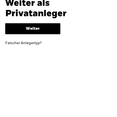
Weiter als
iShares
Ausblick zur Jahresmitte
Privatanleger
Aladdin
Weiter
Unser Unternehmen
BRIEF VON BLACKROCK CEO LARRY FINK
Falscher Anlegertyp?
Growing with your country: Thoughts from a
long-term optimist
Mehr dazu
TRENDS & IDEEN
Entdecken Sie unsere makroökonomischen
Einschätzungen und Anlageideen.