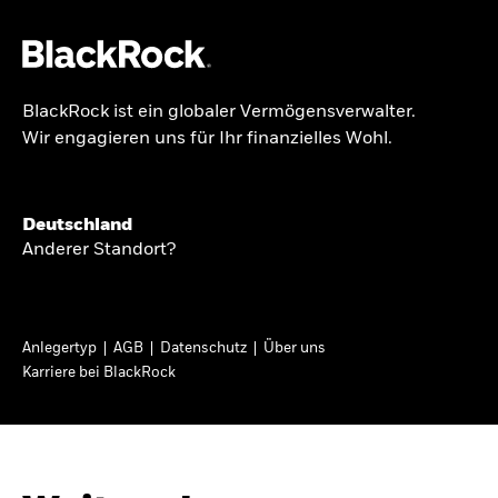
BlackRock ist ein globaler Vermögensverwalter.
Über uns
Wir engagieren uns für Ihr finanzielles Wohl.
GLOBALER HALBJAHRESAUSBLICK
Produkte
Knappheit oder
Themen & Märkte
Deutschland
Überfluss
Anderer Standort?
Wissen
Ann-Katrin Petersen ist Leiterin der
Privatanleger
Anlegertyp
AGB
Datenschutz
Über uns
Kapitalmarktstrategie für BlackRock in
Karriere bei BlackRock
Deutschland, Österreich, der Schweiz und
Deutschland
Osteuropa. Sie ordnet regelmäßig die Situation
Change location
an den Märkten und mögliche Auswirkungen für
Anlegerinnen und Anleger ein.
BlackRock