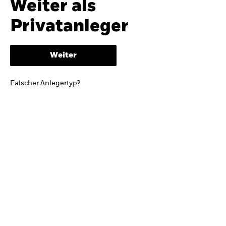
Weiter als
iShares
Ausblick zur Jahresmitte
Privatanleger
Aladdin
Weiter
Unser Unternehmen
BRIEF VON BLACKROCK CEO LARRY FINK
Falscher Anlegertyp?
Growing with your country: Thoughts from a
long-term optimist
Mehr dazu
TRENDS & IDEEN
Entdecken Sie unsere makroökonomischen
Einschätzungen und Anlageideen.