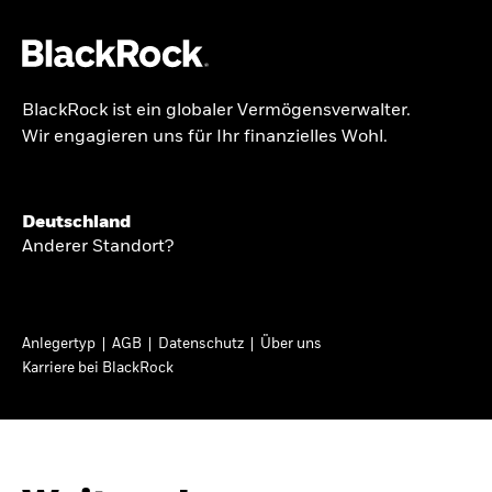
BlackRock ist ein globaler Vermögensverwalter.
Über uns
Wir engagieren uns für Ihr finanzielles Wohl.
GLOBALER HALBJAHRESAUSBLICK
Produkte
Knappheit oder
Themen & Märkte
Deutschland
Überfluss
Anderer Standort?
Wissen
Ann-Katrin Petersen ist Leiterin der
Privatanleger
Anlegertyp
AGB
Datenschutz
Über uns
Kapitalmarktstrategie für BlackRock in
Karriere bei BlackRock
Deutschland, Österreich, der Schweiz und
Deutschland
Osteuropa. Sie ordnet regelmäßig die Situation
Change location
an den Märkten und mögliche Auswirkungen für
Anlegerinnen und Anleger ein.
BlackRock