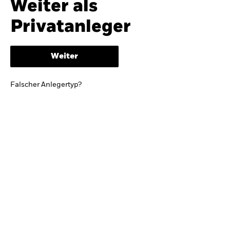
Weiter als
iShares
Ausblick zur Jahresmitte
Privatanleger
Aladdin
Weiter
Unser Unternehmen
BRIEF VON BLACKROCK CEO LARRY FINK
Falscher Anlegertyp?
Growing with your country: Thoughts from a
long-term optimist
Mehr dazu
TRENDS & IDEEN
Entdecken Sie unsere makroökonomischen
Einschätzungen und Anlageideen.