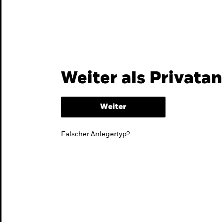
Themen & Märkte
Wissen
Weiter als Privata
Weiter
Falscher Anlegertyp?
lmarktstrategie