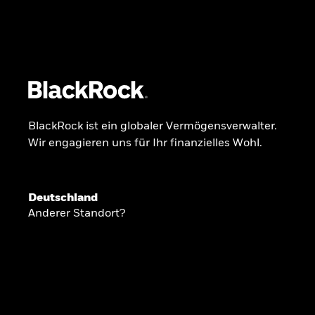
BlackRock
iShares
Aladdin
Unser Unternehmen
Über uns
Produkte
BlackRock ist ein globaler Vermögensverwalter.
Wir engagieren uns für Ihr finanzielles Wohl.
GLOBALER HALBJAHRESAUSBLICK
Deutschland
Knappheit oder
Anderer Standort?
Überfluss
Ann-Katrin Petersen ist Leiterin der Kapita