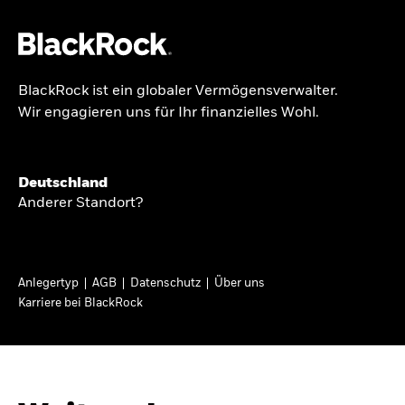
BlackRock ist ein globaler Vermögensverwalter.
Über uns
Wir engagieren uns für Ihr finanzielles Wohl.
BRIEF AN AKTIONÄRE
Produkte
Growing with your
Themen & Märkte
Deutschland
country: Thoughts
Anderer Standort?
Wissen
from a long-term
optimist
Privatanleger
Anlegertyp
AGB
Datenschutz
Über uns
Karriere bei BlackRock
Deutschland
In seinem diesjährigen Brief an Aktionäre
Change location
erläutert Larry Fink, wie langfristiges Investieren
dazu beitragen kann, dass mehr Menschen vom
BlackRock
Wirtschaftswachstum ihres Landes profitieren.