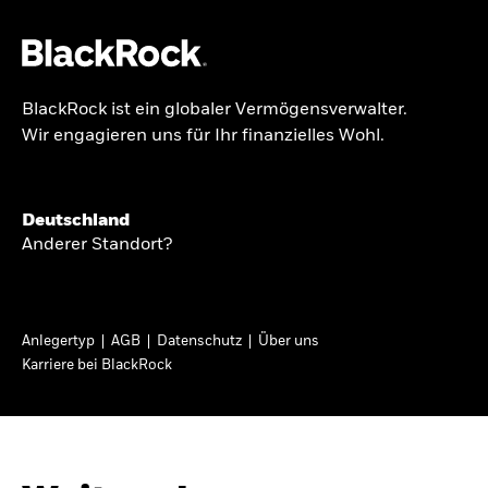
BlackRock ist ein globaler Vermögensverwalter.
Über uns
Wir engagieren uns für Ihr finanzielles Wohl.
GLOBALER HALBJAHRESAUSBLICK
Produkte
Knappheit oder
Themen & Märkte
Deutschland
Überfluss
Anderer Standort?
Wissen
Ann-Katrin Petersen ist Leiterin der
Privatanleger
Anlegertyp
AGB
Datenschutz
Über uns
Kapitalmarktstrategie für BlackRock in
Karriere bei BlackRock
Deutschland, Österreich, der Schweiz und
Deutschland
Osteuropa. Sie ordnet regelmäßig die Situation
Change location
an den Märkten und mögliche Auswirkungen für
Anlegerinnen und Anleger ein.
BlackRock