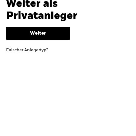
Weiter als
iShares
Ausblick zur Jahresmitte
Privatanleger
Aladdin
Weiter
Unser Unternehmen
BRIEF VON BLACKROCK CEO LARRY FINK
Falscher Anlegertyp?
Growing with your country: Thoughts from a
long-term optimist
Mehr dazu
TRENDS & IDEEN
Entdecken Sie unsere makroökonomischen
Einschätzungen und Anlageideen.